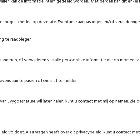
allen kan de informatie intern gedeeld worden. Met derden kan dit enkel i
de mogelijkheden op deze site. Eventuele aanpassingen en/of veranderingen
ng te raadplegen.
randeren, of verwijderen van alle persoonlijke informatie die op moment aan
evens aan te passen of om u af te melden.
n van Evygoesnature wil laten halen, kunt u contact met mij op nemen. Zi
leid voldoet. Als u vragen heeft over dit privacybeleid, kunt u contact m