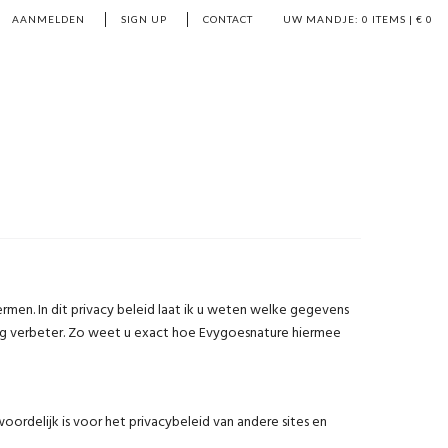
AANMELDEN
SIGN UP
CONTACT
UW MANDJE:
0
ITEMS | €
0
rmen. In dit privacy beleid laat ik u weten welke gegevens
ng verbeter. Zo weet u exact hoe Evygoesnature hiermee
oordelijk is voor het privacybeleid van andere sites en